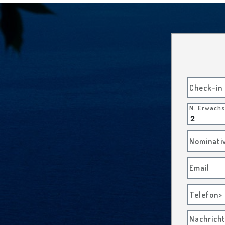
Check-in
N. Erwach
Nominati
Email
Telefon>
Nachrich