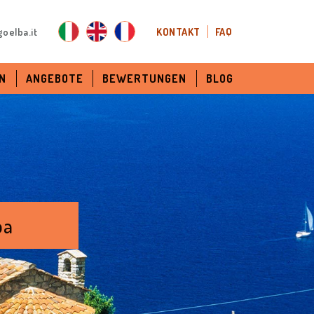
oelba.it
KONTAKT
FAQ
N
ANGEBOTE
BEWERTUNGEN
BLOG
ba