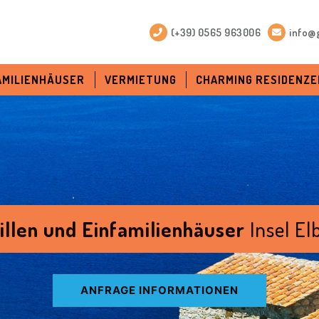
(+39) 0565 963006
info@g
FAMILIENHÄUSER
VERMIETUNG
CHARMING RESIDENZE
illen und Einfamilienhäuser
Insel El
ANFRAGE INFORMATIONEN