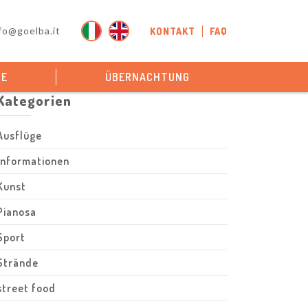
fo@goelba.it
KONTAKT
FAQ
GE
ÜBERNACHTUNG
Kategorien
Ausflüge
Informationen
Kunst
Pianosa
Sport
Strände
street food