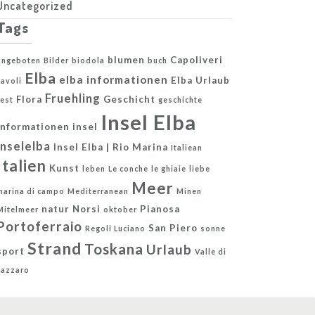
Uncategorized
Tags
blumen
Capoliveri
angeboten
Bilder
biodola
buch
Elba
elba informationen
Elba Urlaub
cavoli
Fruehling
Flora
Geschicht
fest
geschichte
Insel Elba
Informationen
insel
inselelba
Insel Elba | Rio Marina
Italiean
Italien
Kunst
leben
Le conche
le ghiaie
liebe
Meer
marina di campo
Mediterranean
Minen
natur
Norsi
Pianosa
Mitelmeer
oktober
Portoferraio
San Piero
Regoli Luciano
sonne
Strand
Toskana
Urlaub
sport
Valle di
Lazzaro