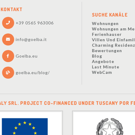
KONTAKT
SUCHE KANÄLE
+39 0565 963006
Wohnungen
Wohnungen am Me
Ferienhauser
info@goelba.it
Villen Und Einfami
Charming Residen
Bewertungen
Blog
Goelba.eu
Angebote
Last Minute
WebCam
goelba.eu/blog/
ALY SRL. PROJECT CO-FINANCED UNDER TUSCANY POR F