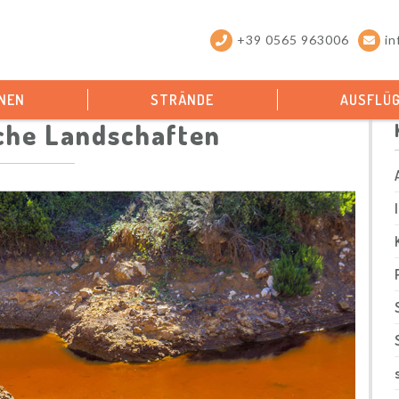
+39 0565 963006
in
NEN
STRÄNDE
AUSFLÜ
che Landschaften