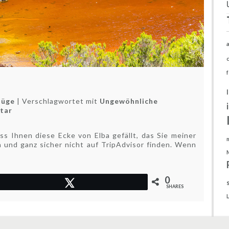
lüge
|
Verschlagwortet mit
Ungewöhnliche
zu
tar
Rotes
Elba
ss Ihnen diese Ecke von Elba gefällt, das Sie meiner
n und ganz sicher nicht auf TripAdvisor finden. Wenn
0
Twittern
SHARES