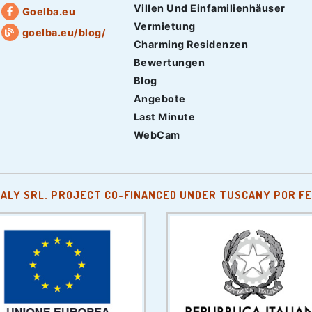
Villen Und Einfamilienhäuser
Goelba.eu
Vermietung
goelba.eu/blog/
Charming Residenzen
Bewertungen
Blog
Angebote
Last Minute
WebCam
TALY SRL. PROJECT CO-FINANCED UNDER TUSCANY POR FE