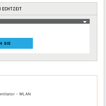
N ECHTZEIT
N SIE
entilator - WLAN