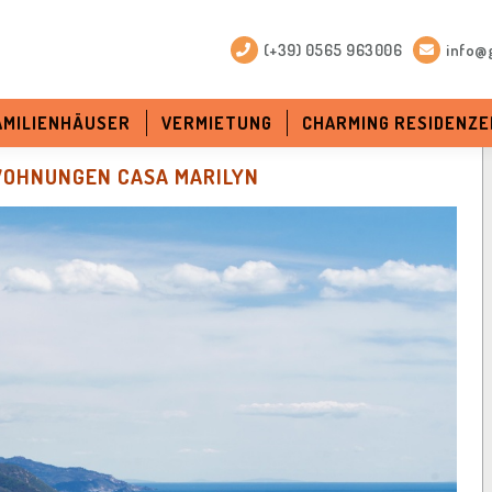
(+39) 0565 963006
info@g
FAMILIENHÄUSER
VERMIETUNG
CHARMING RESIDENZE
OHNUNGEN CASA MARILYN