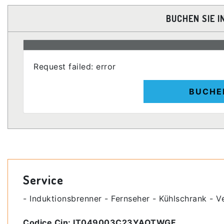
BUCHEN SIE I
Request failed: error
BUCHE
Service
- Induktionsbrenner - Fernseher - Kühlschrank - V
Codice Cin: IT049003C23YAOTWGF