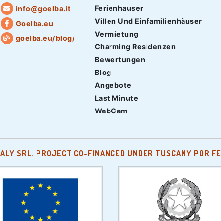
Ferienhauser
info@goelba.it
Villen Und Einfamilienhäuser
Goelba.eu
Vermietung
goelba.eu/blog/
Charming Residenzen
Bewertungen
Blog
Angebote
Last Minute
WebCam
TALY SRL. PROJECT CO-FINANCED UNDER TUSCANY POR FE