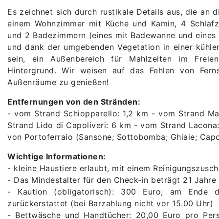
Es zeichnet sich durch rustikale Details aus, die an 
einem Wohnzimmer mit Küche und Kamin, 4 Schlaf
und 2 Badezimmern (eines mit Badewanne und eines m
und dank der umgebenden Vegetation in einer kühle
sein, ein Außenbereich für Mahlzeiten im Frei
Hintergrund. Wir weisen auf das Fehlen von Ferns
Außenräume zu genießen!
Entfernungen von den Stränden:
- vom Strand Schiopparello: 1,2 km - vom Strand Ma
Strand Lido di Capoliveri: 6 km - vom Strand Lacon
von Portoferraio (Sansone; Sottobomba; Ghiaie; Capo
Wichtige Informationen:
- kleine Haustiere erlaubt, mit einem Reinigungszusc
- Das Mindestalter für den Check-in beträgt 21 Jahr
- Kaution (obligatorisch): 300 Euro; am Ende d
zurückerstattet (bei Barzahlung nicht vor 15.00 Uhr)
- Bettwäsche und Handtücher: 20,00 Euro pro Pers