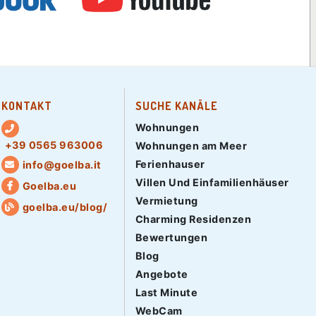
KONTAKT
SUCHE KANÄLE
Wohnungen
+39 0565 963006
Wohnungen am Meer
Ferienhauser
info@goelba.it
Villen Und Einfamilienhäuser
Goelba.eu
Vermietung
goelba.eu/blog/
Charming Residenzen
Bewertungen
Blog
Angebote
Last Minute
WebCam