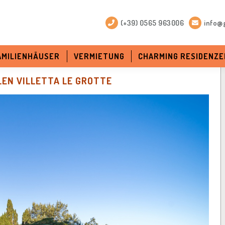
(+39) 0565 963006
info@g
FAMILIENHÄUSER
VERMIETUNG
CHARMING RESIDENZE
LEN VILLETTA LE GROTTE