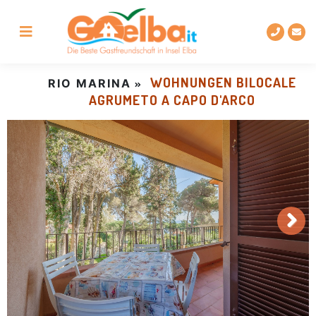
Zum
Zum
Gehen
Gehen
Hauptmenü
Hauptinhalt
Sie
Sie
springen
zur
zum
Fußzeile
Chat-
der
Feld,
WOHNUNGEN BILOCALE
RIO MARINA
Site
um
AGRUMETO A CAPO D'ARCO
Informationen
anzufordern