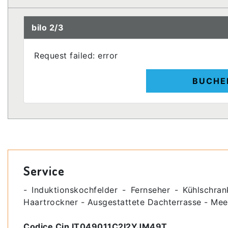
bilo 2/3
Request failed: error
BUCHE
Service
- Induktionskochfelder - Fernseher - Kühlschran
Haartrockner - Ausgestattete Dachterrasse - Me
Codice Cin IT049011C2I2YJM49T